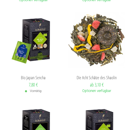
Bio Japan Sencha
Die Acht Schätze des Shaolin
Verkaufspreis: 7,80 €
7,80 €
ab 3,10 €
Optionen verfügbar
Vorrätig