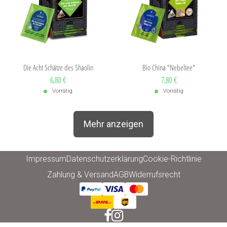
Die Acht Schätze des Shaolin
Bio China "Nebeltee"
Verkaufspreis: 6,80 €
6,80 €
Verkaufspreis: 7,80 €
7,80 €
Vorrätig
Vorrätig
Mehr anzeigen
Impressum
Datenschutzerklärung
Cookie-Richtlinie
Zahlung & Versand
AGB
Widerrufsrecht