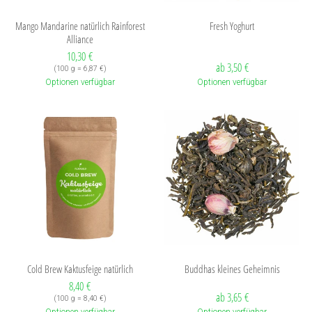
Mango Mandarine natürlich Rainforest
Fresh Yoghurt
Alliance
Verkaufspreis: 10,30 €
10,30 €
ab 3,50 €
Preis pro (100 g = 6,87 €)
(
100 g = 6,87 €
)
Optionen verfügbar
Optionen verfügbar
Cold Brew Kaktusfeige natürlich
Buddhas kleines Geheimnis
Verkaufspreis: 8,40 €
8,40 €
ab 3,65 €
Preis pro (100 g = 8,40 €)
(
100 g = 8,40 €
)
Optionen verfügbar
Optionen verfügbar