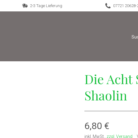
2-3 Tage Lieferung
07721 20628-
Die Acht 
Shaolin
Verkaufspreis
6,80 €
inkl. MwSt.
,
zzgl. Versand