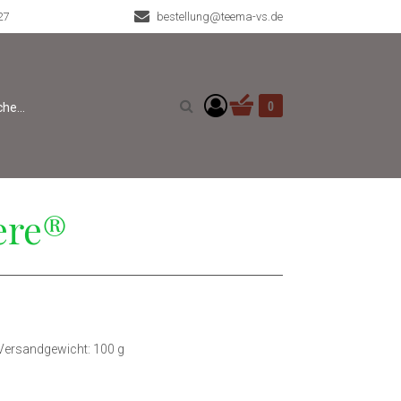
27
bestellung@teema-vs.de
Warenkorb anzeigen. Sie 
0
Suche
ere®
Versandgewicht: 100 g