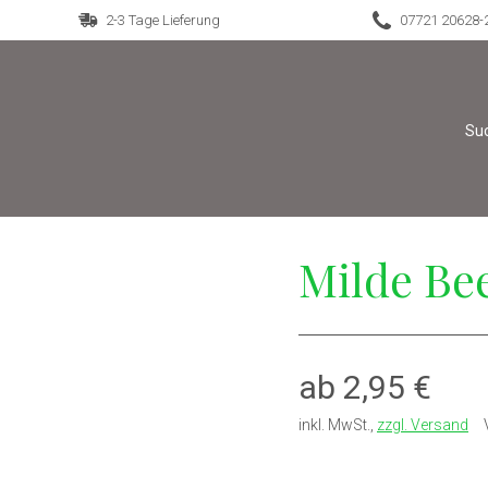
2-3 Tage Lieferung
07721 20628-
Milde Be
ab 2,95 €
inkl. MwSt.
,
zzgl. Versand