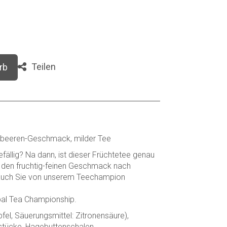
Teilen
rb
beeren-Geschmack, milder Tee
fällig? Na dann, ist dieser Früchtetee genau
e den fruchtig-feinen Geschmack nach
auch Sie von unserem Teechampion
al Tea Championship.
fel, Säuerungsmittel: Zitronensäure),
tücke, Hagebuttenschalen,