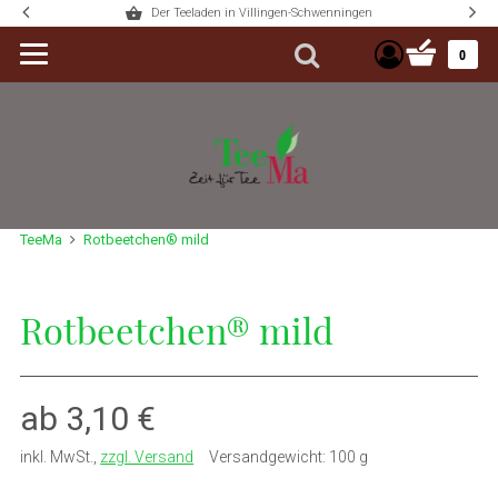
Der Teeladen in Villingen-Schwenningen
Warenkorb 
0
Suche
TeeMa
Rotbeetchen® mild
Rotbeetchen® mild
ab 3,10 €
inkl. MwSt.
,
zzgl. Versand
Versandgewicht: 100 g