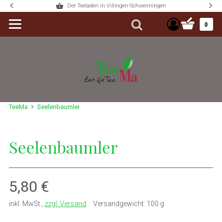
Der Teeladen in Villingen-Schwenningen
Warenkorb 
0
Suche
TeeMa
Seelenbaumler
Seelenbaumler
Verkaufspreis: 5,80 €
5,80 €
inkl. MwSt.
,
zzgl. Versand
Versandgewicht: 100 g