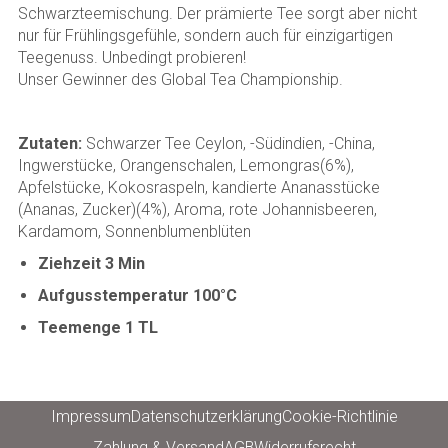
Schwarzteemischung. Der prämierte Tee sorgt aber nicht
nur für Frühlingsgefühle, sondern auch für einzigartigen
Teegenuss. Unbedingt probieren!
Unser Gewinner des Global Tea Championship.
Zutaten:
Schwarzer Tee Ceylon, -Südindien, -China,
Ingwerstücke, Orangenschalen, Lemongras(6%),
Apfelstücke, Kokosraspeln, kandierte Ananasstücke
(Ananas, Zucker)(4%), Aroma, rote Johannisbeeren,
Kardamom, Sonnenblumenblüten
Ziehzeit 3 Min
Aufgusstemperatur 100°C
Teemenge 1 TL
Impressum
Datenschutzerklärung
Cookie-Richtlinie
Zahlung & Versand
AGB
Widerrufsrecht